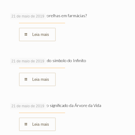
É permitido furar as orelhas em farmácias?
21 de maio de 2019
Leia mais
Origem e significado do símbolo do Infinito
21 de maio de 2019
Leia mais
Conheça a origem e o significado da Árvore da Vida
21 de maio de 2019
Leia mais